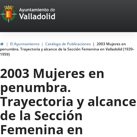
Portal
Jump to content
Web
del
Ayuntamiento
Home
El Ayuntamiento
Catálogo de Publicaciones
2003 Mujeres en
penumbra. Trayectoria y alcance de la Sección Femenina en Valladolid (1939–
de
1959)
Valladolid
2003 Mujeres en
penumbra.
Trayectoria y alcance
de la Sección
Femenina en