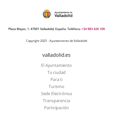
Plaza Mayor, 1. 47001 Valladolid, España. Teléfono:
+34 983 426 100
Copyright 2025 - Ayuntamiento de Valladolid
valladolid.es
El Ayuntamiento
Tu ciudad
Para ti
This
Turismo
link
Link
Sede Electrónica
will
to
Transparencia
open
external
Participación