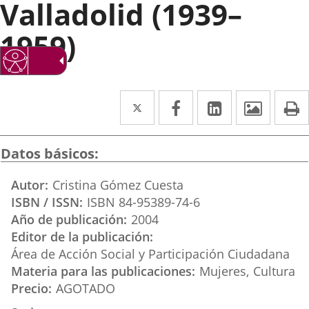
Valladolid (1939–
1959)
Twitter
Enlace
Facebook
Enlace
Linkedin
Enlace
Image
P
a
a
a
una
una
una
Datos básicos
aplicación
aplicación
aplicación
Autor
Cristina Gómez Cuesta
externa.
externa.
externa.
ISBN / ISSN
ISBN 84-95389-74-6
Año de publicación
2004
Editor de la publicación
Área de Acción Social y Participación Ciudadana
Materia para las publicaciones
Mujeres
Cultura
Precio
AGOTADO