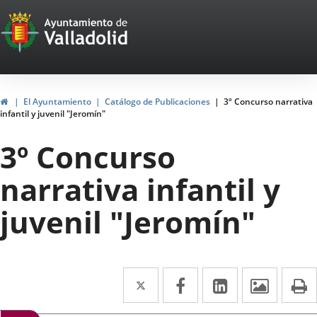
Portal
Web
del
Ayuntamiento
Home
El Ayuntamiento
Catálogo de Publicaciones
3º Concurso narrativa
infantil y juvenil "Jeromín"
de
3º Concurso
Valladolid
narrativa infantil y
juvenil "Jeromín"
Twitter
Enlace
Facebook
Enlace
Linkedin
Enlace
Image
P
a
a
a