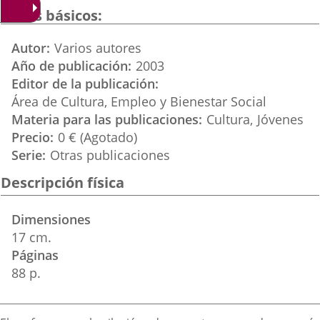
una
una
una
Datos básicos
aplicación
aplicación
aplicación
Autor
Varios autores
externa.
externa.
externa.
Año de publicación
2003
Editor de la publicación
Área de Cultura, Empleo y Bienestar Social
Materia para las publicaciones
Cultura
Jóvenes
Precio
0 € (Agotado)
Serie
Otras publicaciones
Descripción física
Dimensiones
17 cm.
Páginas
88 p.