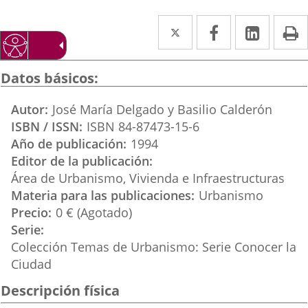
Twitter
Enlace
Facebook
Enlace
Linked
Enlace
P
a
a
a
una
una
una
Datos básicos
aplicación
aplicación
aplica
Autor
José María Delgado y Basilio Calderón
externa.
externa.
extern
ISBN / ISSN
ISBN 84-87473-15-6
Año de publicación
1994
Editor de la publicación
Área de Urbanismo, Vivienda e Infraestructuras
Materia para las publicaciones
Urbanismo
Precio
0 € (Agotado)
Serie
Colección Temas de Urbanismo: Serie Conocer la
Ciudad
Descripción física