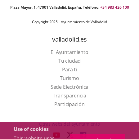
Plaza Mayor, 1. 47001 Valladolid, España. Teléfono:
+34 983 426 100
Copyright 2025 - Ayuntamiento de Valladolid
valladolid.es
El Ayuntamiento
Tu ciudad
Para ti
This
Turismo
link
Link
Sede Electrónica
will
to
Transparencia
open
external
Participación
in
application.
a
Otras webs del ayuntamiento
Use of cookies
pop-
aderSocial
LINK
LINK
LINK
This website uses
up