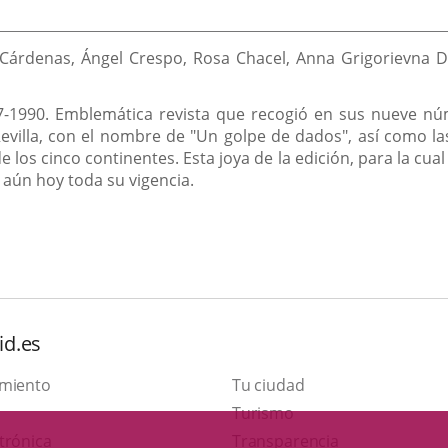
Cárdenas, Ángel Crespo, Rosa Chacel, Anna Grigorievna Do
-1990. Emblemática revista que recogió en sus nueve núme
evilla, con el nombre de "Un golpe de dados", así como la
los cinco continentes. Esta joya de la edición, para la cual
aún hoy toda su vigencia.
id.es
amiento
Tu ciudad
This
Turismo
Link
link
trónica
Transparencia