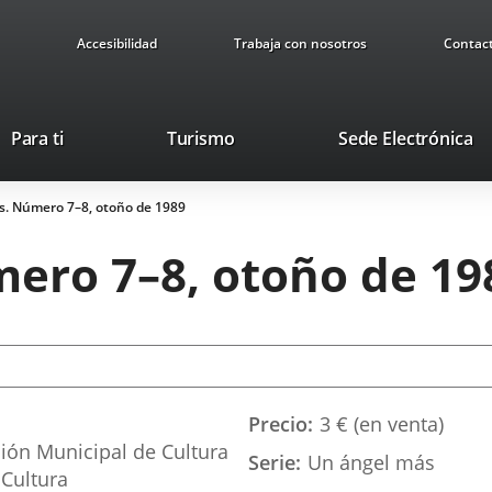
Accesibilidad
Trabaja con nosotros
Contac
This
Li
Para ti
Turismo
Sede Electrónica
link
to
will
ex
s. Número 7–8, otoño de 1989
open
ap
in
ero 7–8, otoño de 19
a
pop-
up
window.
Precio
3 € (en venta)
ión Municipal de Cultura
Serie
Un ángel más
Cultura