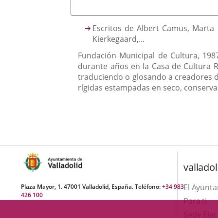
una
externa.
externa.
aplicación
Descripción
Escritos de Albert Camus, Marta 
externa.
Kierkegaard,...
Fundación Municipal de Cultura, 1987
durante años en la Casa de Cultura R
traduciendo o glosando a creadores de 
rígidas estampadas en seco, conserva 
valladol
El Ayunt
Plaza Mayor, 1. 47001 Valladolid, España. Teléfono:
+34 983
426 100
Para ti
Sede Elec