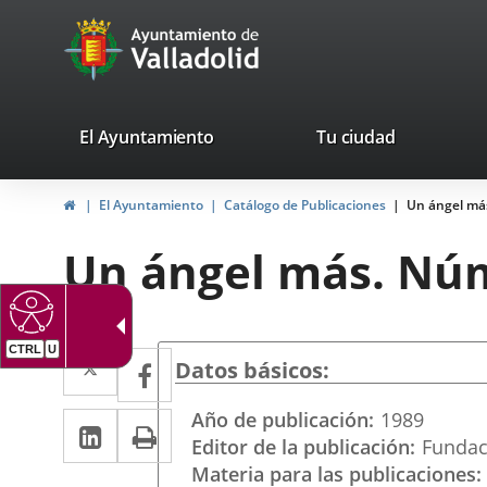
Portal
Jump to content
avaTop
Web
del
Ayuntamiento
valladolid.es
El Ayuntamiento
Tu ciudad
de
Home
El Ayuntamiento
Catálogo de Publicaciones
Un ángel má
Valladolid
Un ángel más. Núm
Twitter
Enlace
CTRL
U
Facebook
Enlace
Datos básicos
a
a
Año de publicación
1989
Linkedin
Enlace
Print
una
una
Editor de la publicación
Fundac
a
aplicación
aplicación
Materia para las publicaciones