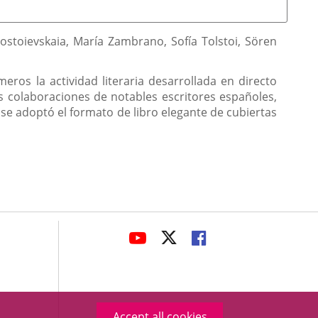
stoievskaia, María Zambrano, Sofía Tolstoi, Sören
ros la actividad literaria desarrollada en directo
s colaboraciones de notables escritores españoles,
 se adoptó el formato de libro elegante de cubiertas
avaHeaderSocial
LINK
LINK
LINK
TO
TO
TO
EXTERNAL
EXTERNAL
EXTERNAL
APPLICATION.
APPLICATION.
APPLICATION.
Accept all cookies