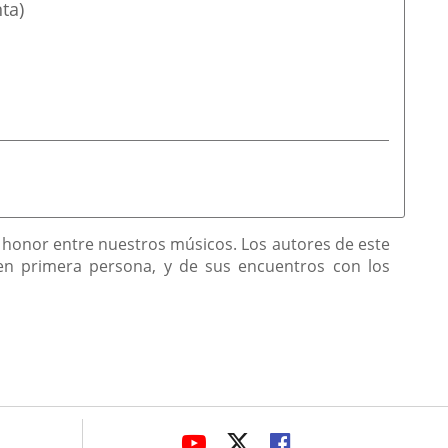
ta)
e honor entre nuestros músicos. Los autores de este
s en primera persona, y de sus encuentros con los
avaHeaderSocial
LINK
LINK
LINK