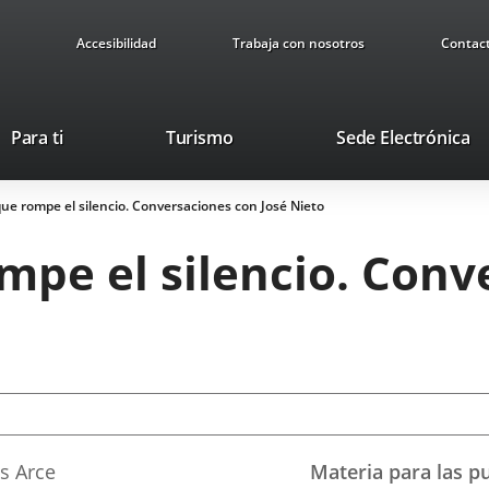
Accesibilidad
Trabaja con nosotros
Contac
This
Li
Para ti
Turismo
Sede Electrónica
link
to
will
ex
ue rompe el silencio. Conversaciones con José Nieto
open
ap
in
mpe el silencio. Conv
a
pop-
up
window.
os Arce
Materia para las p