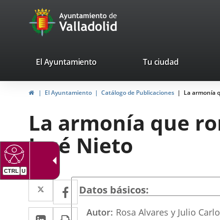
Portal
Jump to content
avaTop
Web
del
Ayuntamiento
valladolid.es
El Ayuntamiento
Tu ciudad
de
Home
El Ayuntamiento
Catálogo de Publicaciones
La armonía q
Valladolid
La armonía que ro
José Nieto
Twitter
Enlace
Facebook
Enlace
Datos básicos
a
a
Autor
Rosa Alvares y Julio Carl
Linkedin
Enlace
Print
una