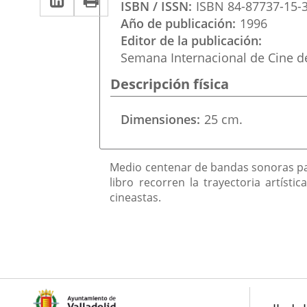
una
ISBN / ISSN
ISBN 84-87737-15-
a
aplicación
aplicación
Año de publicación
1996
una
Editor de la publicación
externa.
externa.
Semana Internacional de Cine de
aplicación
Descripción física
externa.
Dimensiones
25 cm.
Descripción
Medio centenar de bandas sonoras para
libro recorren la trayectoria artíst
cineastas.