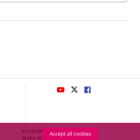
avaHeaderSocial
LINK
LINK
LINK
TO
TO
TO
EXTERNAL
EXTERNAL
EXTERNAL
APPLICATION.
APPLICATION.
APPLICATION.
Menú
ACCESIBILIDAD
Accept all cookies
Legal
MAPA WEB