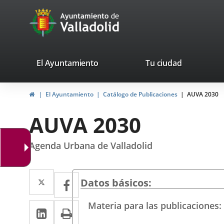
Portal
Jump to content
avaTop
Web
del
Ayuntamiento
valladolid.es
El Ayuntamiento
Tu ciudad
de
Home
El Ayuntamiento
Catálogo de Publicaciones
AUVA 2030
Valladolid
AUVA 2030
Agenda Urbana de Valladolid
Twitter
Enlace
Facebook
Enlace
Datos básicos
a
a
Materia para las publicaciones
Linkedin
Enlace
Print
una
una