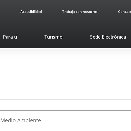
Accesibilidad
Trabaja con nosotros
Contac
This
Li
Para ti
Turismo
Sede Electrónica
link
to
will
ex
open
ap
in
a
pop-
up
window.
Medio Ambiente