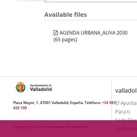
a
aplicación
aplicación
una
externa.
externa.
Available files
aplicación
externa.
AGENDA URBANA_AUVA 2030
(65 pages)
valladol
El Ayunt
Plaza Mayor, 1. 47001 Valladolid, España. Teléfono:
+34 983
426 100
Para ti
Sede Elec
Copyright 2025 - Ayuntamiento de Valladolid
Participa