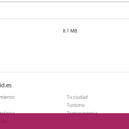
8.1
MB
id.es
amiento
Tu ciudad
This
Turismo
Link
link
trónica
Transparencia
to
will
ción