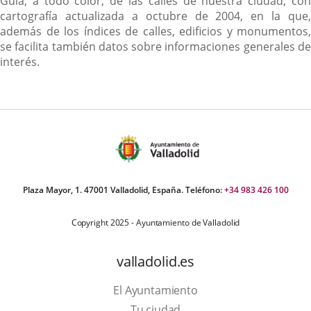
Descripción
Guía, a todo color, de las calles de nuestra ciudad, con
cartografía actualizada a octubre de 2004, en la que,
además de los índices de calles, edificios y monumentos,
se facilita también datos sobre informaciones generales de
interés.
Plaza Mayor, 1. 47001 Valladolid, España. Teléfono:
+34 983 426 100
Copyright 2025 - Ayuntamiento de Valladolid
valladolid.es
El Ayuntamiento
Tu ciudad