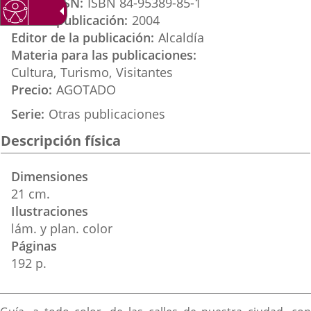
ISBN / ISSN
ISBN 84-95389-85-1
externa.
externa.
extern
Año de publicación
2004
Editor de la publicación
Alcaldía
Materia para las publicaciones
Cultura
Turismo
Visitantes
Precio
AGOTADO
Serie
Otras publicaciones
Descripción física
Dimensiones
21 cm.
Ilustraciones
lám. y plan. color
Páginas
192 p.