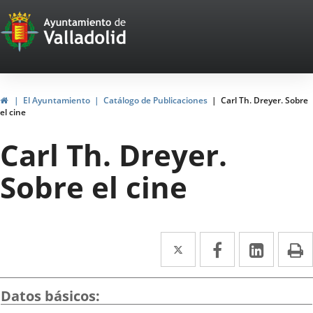
Portal
Jump to content
Web
del
Ayuntamiento
Home
El Ayuntamiento
Catálogo de Publicaciones
Carl Th. Dreyer. Sobre
el cine
de
Carl Th. Dreyer.
Valladolid
Sobre el cine
Twitter
Enlace
Facebook
Enlace
Linked
Enlace
P
a
a
a
una
una
una
Datos básicos