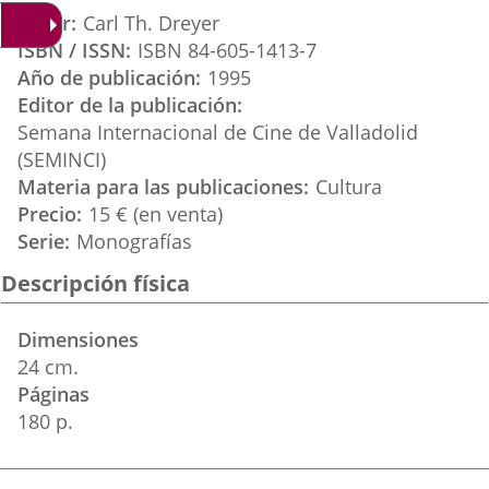
aplicación
aplicación
aplica
Autor
Carl Th. Dreyer
externa.
externa.
extern
ISBN / ISSN
ISBN 84-605-1413-7
Año de publicación
1995
Editor de la publicación
Semana Internacional de Cine de Valladolid
(SEMINCI)
Materia para las publicaciones
Cultura
Precio
15 € (en venta)
Serie
Monografías
Descripción física
Dimensiones
24 cm.
Páginas
180 p.