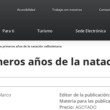
Accesibilidad
Trabaja con nosotros
Contac
This
Li
Para ti
Turismo
Sede Electrónica
link
to
will
ex
a primeros años de la natación vallisoletana
open
ap
in
eros años de la natac
a
pop-
up
window.
 Marco
Editor de la publicación
1
Materia para las public
Precio
AGOTADO