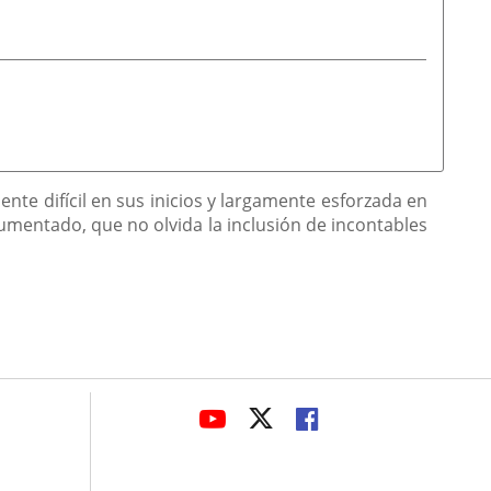
nte difícil en sus inicios y largamente esforzada en
umentado, que no olvida la inclusión de incontables
avaHeaderSocial
LINK
LINK
LINK
TO
TO
TO
EXTERNAL
EXTERNAL
EXTERNAL