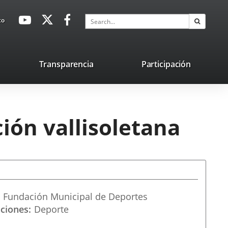
avaHeaderSocial
Link
Link
Link
Search
to
Search
to
to
to
external
external
external
application.
application.
application.
nk
Transparencia
Participación
ternal
plication.
ión vallisoletana
Fundación Municipal de Deportes
aciones
Deporte