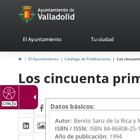
Portal
Jump to content
avaTop
Web
del
Ayuntamiento
valladolid.es
El Ayuntamiento
Tu ciudad
de
Home
El Ayuntamiento
Catálogo de Publicaciones
Los cincuent
Valladolid
Los cincuenta prim
Twitter
Enlace
Facebook
Enlace
Datos básicos
a
a
Autor
Benito Sanz de la Rica y
Linkedin
Enlace
Images
una
una
ISBN / ISSN
ISBN 84-86808-25-
a
aplicación
aplicación
Año de publicación
1994