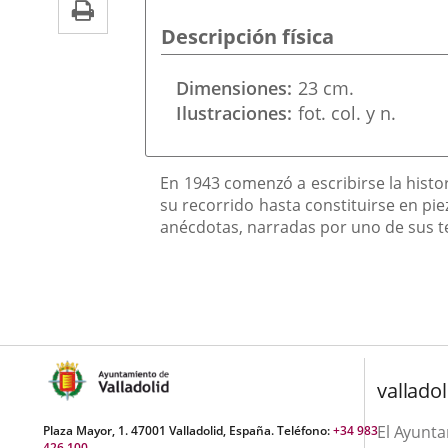
Print
una
externa.
externa.
Descripción física
aplicación
externa.
Dimensiones
23 cm.
Ilustraciones
fot. col. y n.
Descripción
En 1943 comenzó a escribirse la histor
su recorrido hasta constituirse en pi
anécdotas, narradas por uno de sus te
valladol
El Ayunt
Plaza Mayor, 1. 47001 Valladolid, España. Teléfono:
+34 983
426 100