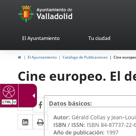
Portal
Jump to content
avaTop
Web
del
Ayuntamiento
valladolid.es
El Ayuntamiento
Tu ciudad
de
Home
El Ayuntamiento
Catálogo de Publicaciones
Cine europeo.
Valladolid
Cine europeo. El d
Twitter
Enlace
Facebook
Enlace
Datos básicos
CTRL
U
a
a
Autor
Gérald Collas y Jean–Lou
Linkedin
Enlace
Print
una
una
ISBN / ISSN
ISBN 84-87737-22-
a
aplicación
aplicación
Año de publicación
1997