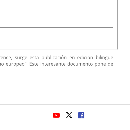
vence, surge esta publicación en edición bilingüe
ismo europeo". Este interesante documento pone de
avaHeaderSocial
LINK
LINK
LINK
TO
TO
TO
EXTERNAL
EXTERNAL
EXTERNAL