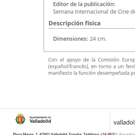
una
Editor de la publicación
externa.
externa.
Semana Internacional de Cine de
aplicación
Descripción física
externa.
Dimensiones
24 cm.
Descripción
Con el apoyo de la Comisión Europea
(español/francés), en torno a un fe
manifiesto la función desempeñada por
valladol
El Ayunt
Plaza Mayor, 1. 47001 Valladolid, España. Teléfono:
+34 983