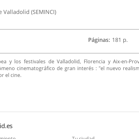
 Valladolid (SEMINCI)
Páginas
181 p.
 y los festivales de Valladolid, Florencia y Aix-en-Pro
nómeno cinematográfico de gran interés : "el nuevo real
 el cine.
id.es
amiento
Tu ciudad