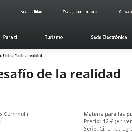
Accesibilidad
Trabaja con nosotros
Contac
This
Li
Para ti
Turismo
Sede Electrónica
link
to
will
ex
 El desafío de la realidad
open
ap
in
esafío de la realidad
a
pop-
up
window.
is Commolli
Materia para las p
6
Precio
12 € (en ven
Serie
Cinematrogra