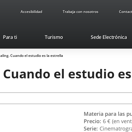
Accesibilidad
Trabaja con nosotros
Contac
This
Li
Para ti
Turismo
Sede Electrónica
link
to
will
ex
ling. Cuando el estudio es la estrella
open
ap
in
 Cuando el estudio es 
a
pop-
up
window.
Materia para las p
1
Precio
6 € (en vent
Serie
Cinematrogra