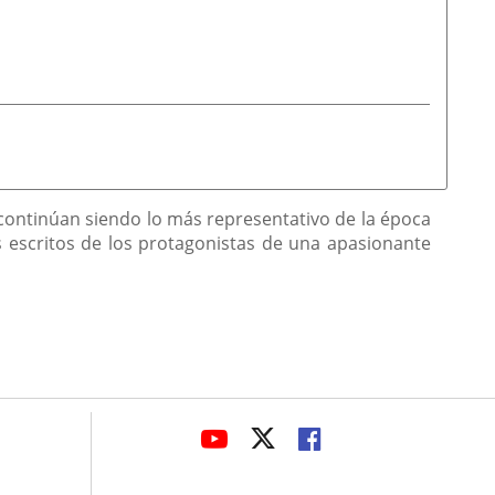
continúan siendo lo más representativo de la época
s escritos de los protagonistas de una apasionante
avaHeaderSocial
LINK
LINK
LINK
TO
TO
TO
EXTERNAL
EXTERNAL
EXTERNAL