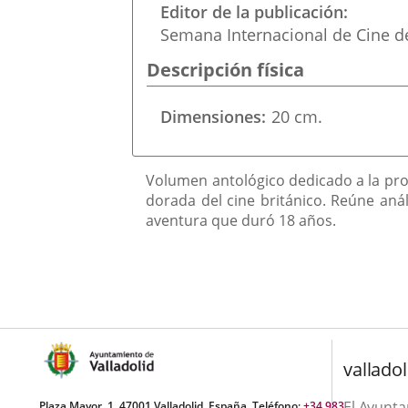
una
Editor de la publicación
externa.
externa.
Semana Internacional de Cine de
aplicación
Descripción física
externa.
Dimensiones
20 cm.
Descripción
Volumen antológico dedicado a la pro
dorada del cine británico. Reúne aná
aventura que duró 18 años.
valladol
El Ayunt
Plaza Mayor, 1. 47001 Valladolid, España. Teléfono:
+34 983