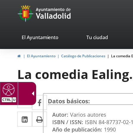
Portal
Jump to content
avaTop
Web
del
Ayuntamiento
valladolid.es
El Ayuntamiento
Tu ciudad
de
Home
El Ayuntamiento
Catálogo de Publicaciones
La comedia Ea
Valladolid
La comedia Ealing.
Twitter
Enlace
Facebook
Enlace
Datos básicos
CTRL
U
a
a
Autor
Varios autores
Linkedin
Enlace
Print
una
una
ISBN / ISSN
ISBN 84-87737-02-
a
aplicación
aplicación
Año de publicación
1990