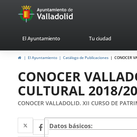
Portal
Jump to content
avaTop
Web
del
Ayuntamiento
valladolid.es
El Ayuntamiento
Tu ciudad
de
Home
El Ayuntamiento
Catálogo de Publicaciones
CONOCER VA
Valladolid
CONOCER VALLADO
CULTURAL 2018/2
CONOCER VALLADOLID. XII CURSO DE PATR
Twitter
Enlace
Facebook
Enlace
Datos básicos
a
a