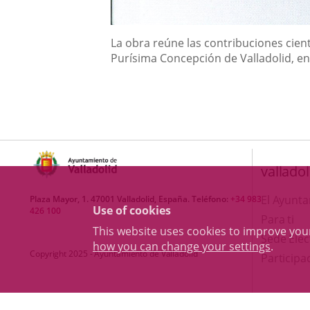
Descripción
La obra reúne las contribuciones cient
Purísima Concepción de Valladolid, en
valladol
El Ayunt
Plaza Mayor, 1. 47001 Valladolid, España. Teléfono:
+34 983
Use of cookies
426 100
Para ti
This website uses cookies to improve yo
Sede Elec
how you can change your settings
.
Copyright 2025 - Ayuntamiento de Valladolid
Participa