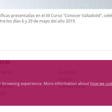
íficas presentadas en el XII Curso "Conocer Valladolid", cel
tre los días 6 y 29 de mayo del año 2019.
id.es
amiento
Tu ciudad
This
Turismo
ur browsing experience. More information about
how we use
Link
link
trónica
Transparencia
to
will
ción
external
open
application.
in
Otras webs del ayuntamiento