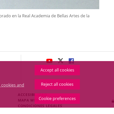
ebrado en la Real Academia de Bellas Artes de la
avaHeaderSocial
LINK
LINK
LINK
TO
TO
TO
Accept all cookies
EXTERNAL
EXTERNAL
EXTERNAL
APPLICATION.
APPLICATION.
APPLICATION.
Reject all cookies
 cookies and
Menú
ACCESIBILIDAD
Cookie preferences
Legal
MAPA WEB
Footer
CONDICIONES LEGALES
POLÍTICA DE COOKIES