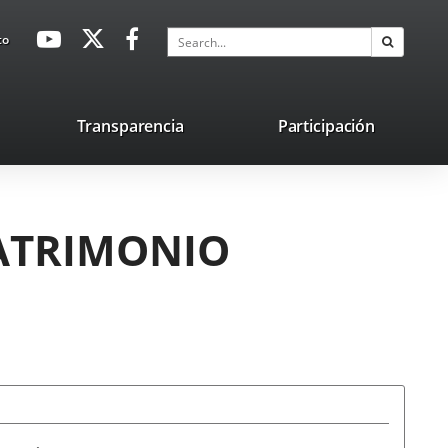
avaHeaderSocial
Link
Link
Link
Search
to
Search
to
to
to
external
external
external
application.
application.
application.
nk
Transparencia
Participación
ternal
plication.
PATRIMONIO