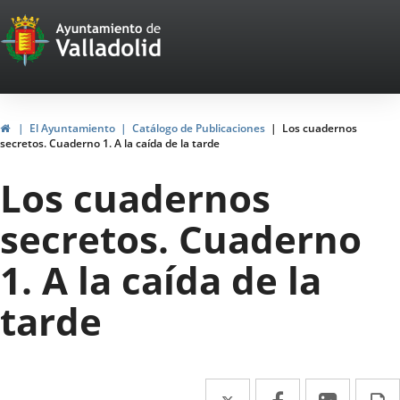
Portal
Jump to content
Web
del
Ayuntamiento
Home
El Ayuntamiento
Catálogo de Publicaciones
Los cuadernos
secretos. Cuaderno 1. A la caída de la tarde
de
Los cuadernos
Valladolid
secretos. Cuaderno
1. A la caída de la
tarde
Twitter
Enlace
Facebook
Enlace
Linked
Enlace
P