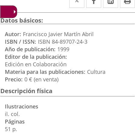
a
a
a
una
una
una
Datos básicos
aplicación
aplicación
aplica
Autor
Francisco Javier Martín Abril
externa.
externa.
extern
ISBN / ISSN
ISBN 84-89707-24-3
Año de publicación
1999
Editor de la publicación
Edición en Colaboración
Materia para las publicaciones
Cultura
Precio
0 € (en venta)
Descripción física
Ilustraciones
il. col.
Páginas
51 p.