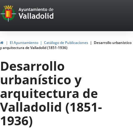
Portal
Jump to content
Web
del
Ayuntamiento
Home
El Ayuntamiento
Catálogo de Publicaciones
Desarrollo urbanístico
y arquitectura de Valladolid (1851-1936)
de
Desarrollo
Valladolid
urbanístico y
arquitectura de
Valladolid (1851-
1936)