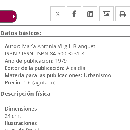
Twitter
Enlace
Facebook
Enlace
Linkedin
Enlace
Image
P
a
a
a
una
una
una
Datos básicos
aplicación
aplicación
aplicación
Autor
María Antonia Virgili Blanquet
externa.
externa.
externa.
ISBN / ISSN
ISBN 84-500-3231-8
Año de publicación
1979
Editor de la publicación
Alcaldía
Materia para las publicaciones
Urbanismo
Precio
0 € (agotado)
Descripción física
Dimensiones
24 cm.
Ilustraciones