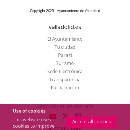
Copyright 2025 - Ayuntamiento de Valladolid
valladolid.es
El Ayuntamiento
Tu ciudad
Para ti
This
Turismo
link
Link
Sede Electrónica
will
to
Transparencia
open
external
Participación
in
application.
a
Otras webs del ayuntamiento
Use of cookies
pop-
aderSocial
LINK
LINK
LINK
This website uses
up
Accept all cookies
TO
TO
TO
cookies to improve
window.
ACCESIBILIDAD