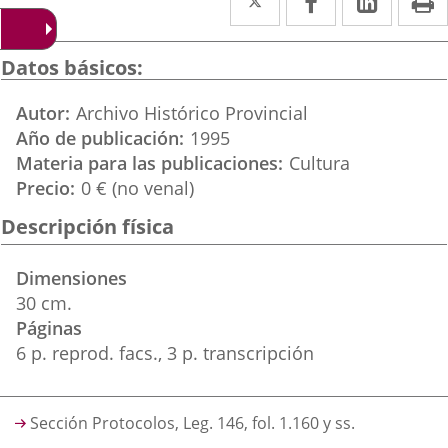
a
a
a
una
una
una
Datos básicos
aplicación
aplicación
aplica
Autor
Archivo Histórico Provincial
externa.
externa.
extern
Año de publicación
1995
Materia para las publicaciones
Cultura
Precio
0 € (no venal)
Descripción física
Dimensiones
30 cm.
Páginas
6 p. reprod. facs., 3 p. transcripción
Descripción
Sección Protocolos, Leg. 146, fol. 1.160 y ss.