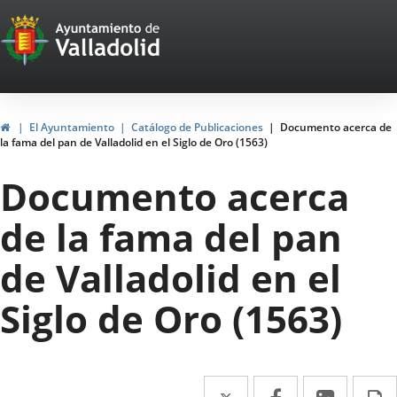
Portal
Jump to content
Web
del
Ayuntamiento
Home
El Ayuntamiento
Catálogo de Publicaciones
Documento acerca de
la fama del pan de Valladolid en el Siglo de Oro (1563)
de
Documento acerca
Valladolid
de la fama del pan
de Valladolid en el
Siglo de Oro (1563)
Twitter
Enlace
Facebook
Enlace
Linked
Enlace
P