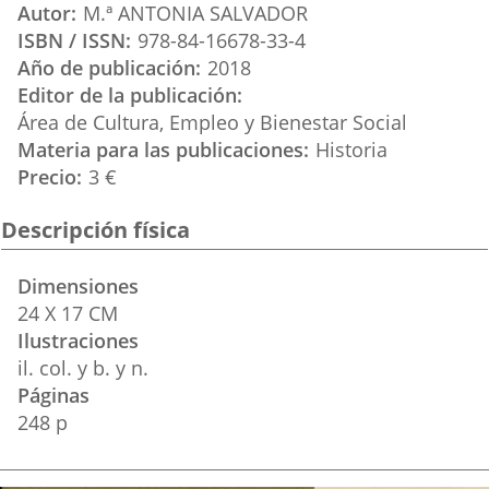
Autor
M.ª ANTONIA SALVADOR
externa.
externa.
extern
ISBN / ISSN
978-84-16678-33-4
Año de publicación
2018
Editor de la publicación
Área de Cultura, Empleo y Bienestar Social
Materia para las publicaciones
Historia
Precio
3 €
Descripción física
Dimensiones
24 X 17 CM
Ilustraciones
il. col. y b. y n.
Páginas
248 p