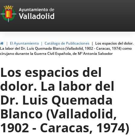
Portal
Jump to content
Web
del
Ayuntamiento
Home
El Ayuntamiento
Catálogo de Publicaciones
Los espacios del dolor.
La labor del Dr. Luis Quemada Blanco (Valladolid, 1902 - Caracas, 1974) como
de
cirujano durante la Guerra Civil Española, de Mª Antonia Salvador
Valladolid
Los espacios del
dolor. La labor del
Dr. Luis Quemada
Blanco (Valladolid,
1902 - Caracas, 1974)