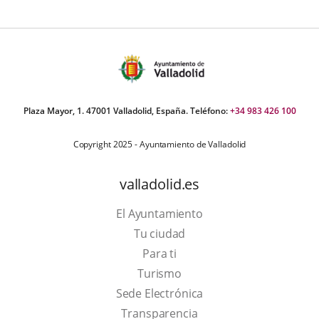
Plaza Mayor, 1. 47001 Valladolid, España. Teléfono:
+34 983 426 100
Copyright 2025 - Ayuntamiento de Valladolid
valladolid.es
El Ayuntamiento
Tu ciudad
Para ti
This
Turismo
link
Link
Sede Electrónica
will
to
Transparencia