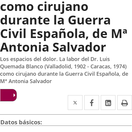
como cirujano
durante la Guerra
Civil Española, de Mª
Antonia Salvador
Los espacios del dolor. La labor del Dr. Luis
Quemada Blanco (Valladolid, 1902 - Caracas, 1974)
como cirujano durante la Guerra Civil Española, de
Mª Antonia Salvador
Twitter
Enlace
Facebook
Enlace
Linked
Enlace
P
a
a
a
una
una
una
Datos básicos
aplicación
aplicación
aplica