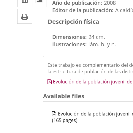
una
Año de publicación
2008
a
aplicación
aplicación
Editor de la publicación
Alcaldí
Print
una
externa.
externa.
Descripción física
aplicación
externa.
Dimensiones
24 cm.
Ilustraciones
lám. b. y n.
Descripción
Este trabajo es complementario del de
la estructura de población de las disti
Evolución de la población juvenil de
Available files
Evolución de la población juvenil
(165 pages)