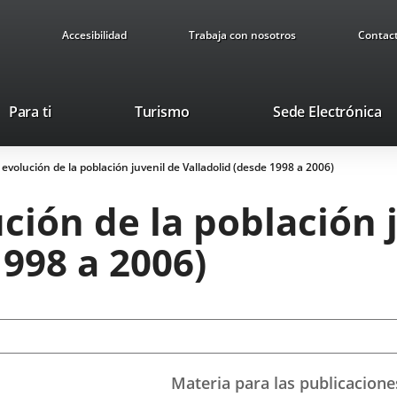
Accesibilidad
Trabaja con nosotros
Contac
This
Li
Para ti
Turismo
Sede Electrónica
link
to
will
ex
 evolución de la población juvenil de Valladolid (desde 1998 a 2006)
open
ap
in
ución de la población 
a
pop-
1998 a 2006)
up
window.
Materia para las publicacione