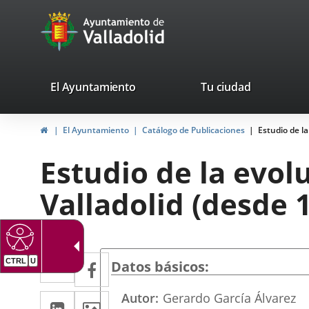
Portal
Jump to content
avaTop
Web
del
Ayuntamiento
valladolid.es
El Ayuntamiento
Tu ciudad
de
Home
El Ayuntamiento
Catálogo de Publicaciones
Estudio de la
Valladolid
Estudio de la evol
Valladolid (desde 
Twitter
Enlace
Facebook
Enlace
Datos básicos
a
a
Autor
Gerardo García Álvarez
Linkedin
Enlace
Images
una