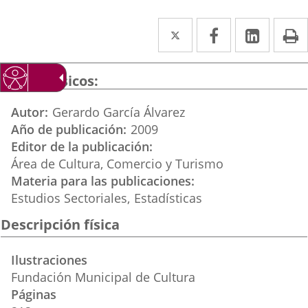
Twitter
Enlace
Facebook
Enlace
Linked
Enlace
P
a
a
a
una
una
una
Datos básicos
aplicación
aplicación
aplica
Autor
Gerardo García Álvarez
externa.
externa.
extern
Año de publicación
2009
Editor de la publicación
Área de Cultura, Comercio y Turismo
Materia para las publicaciones
Estudios Sectoriales
Estadísticas
Descripción física
Ilustraciones
Fundación Municipal de Cultura
Páginas