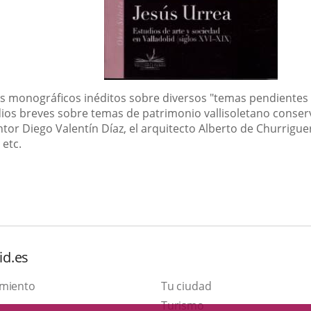
 monográficos inéditos sobre diversos "temas pendientes de
udios breves sobre temas de patrimonio vallisoletano conse
ntor Diego Valentín Díaz, el arquitecto Alberto de Churrigue
 etc.
id.es
amiento
Tu ciudad
This
Turismo