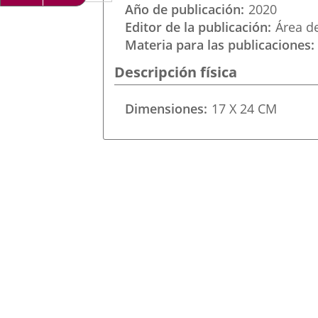
a
aplicación
aplicación
Año de publicación
2020
una
Editor de la publicación
Área d
externa.
externa.
Materia para las publicaciones
aplicación
Descripción física
externa.
Dimensiones
17 X 24 CM
Imagen
de
la
Portada