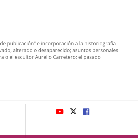
 publicación" e incorporación a la historiografía
rvado, alterado o desaparecido; asuntos personales
ra o el escultor Aurelio Carretero; el pasado
avaHeaderSocial
LINK
LINK
LINK
TO
TO
TO
EXTERNAL
EXTERNAL
EXTERNAL
APPLICATION.
APPLICATION.
APPLICATION.