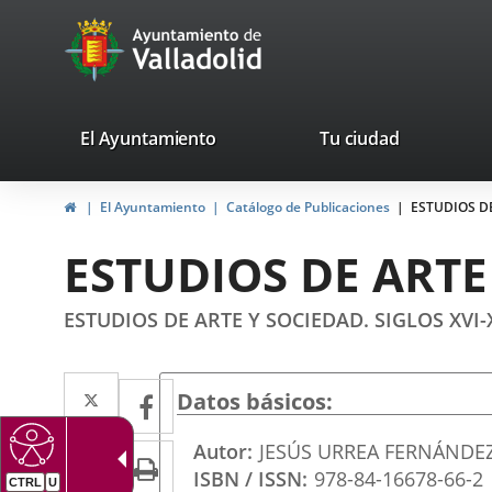
Portal
Jump to content
avaTop
Web
del
Ayuntamiento
valladolid.es
El Ayuntamiento
Tu ciudad
de
Home
El Ayuntamiento
Catálogo de Publicaciones
ESTUDIOS DE
Valladolid
ESTUDIOS DE ARTE 
ESTUDIOS DE ARTE Y SOCIEDAD. SIGLOS XVI-
Twitter
Enlace
Facebook
Enlace
Datos básicos
a
a
Autor
JESÚS URREA FERNÁNDE
Linkedin
Enlace
Print
una
una
ISBN / ISSN
978-84-16678-66-2