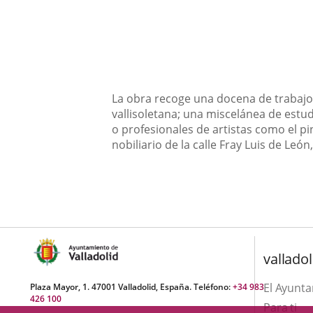
Descripción
La obra recoge una docena de trabajos
vallisoletana; una miscelánea de est
o profesionales de artistas como el pi
nobiliario de la calle Fray Luis de León,
valladol
El Ayunt
Plaza Mayor, 1. 47001 Valladolid, España. Teléfono:
+34 983
426 100
Para ti