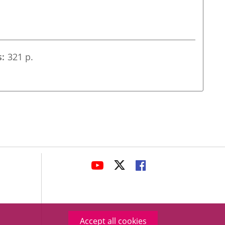
s
321 p.
avaHeaderSocial
LINK
LINK
LINK
TO
TO
TO
EXTERNAL
EXTERNAL
EXTERNAL
APPLICATION.
APPLICATION.
APPLICATION.
Accept all cookies