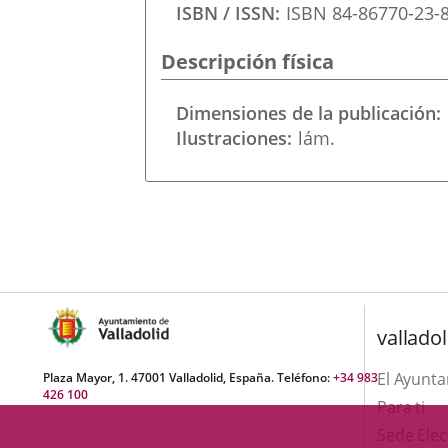
una
ISBN / ISSN
ISBN 84-86770-23-
externa.
externa.
aplicación
Descripción física
externa.
Dimensiones de la publicación
Ilustraciones
lám.
valladol
El Ayunt
Plaza Mayor, 1. 47001 Valladolid, España. Teléfono:
+34 983
426 100
Para ti
Sede Elec