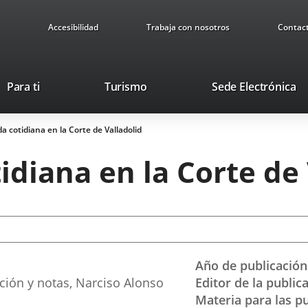
Accesibilidad
Trabaja con nosotros
Contac
This
Li
Para ti
Turismo
Sede Electrónica
link
to
will
ex
ida cotidiana en la Corte de Valladolid
open
ap
in
tidiana en la Corte de
a
pop-
up
window.
Año de publicación
ción y notas, Narciso Alonso
Editor de la public
Materia para las p