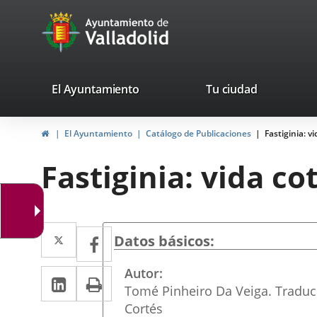
Portal
Jump to content
avaTop
Web
del
Ayuntamiento
valladolid.es
El Ayuntamiento
Tu ciudad
de
Home
El Ayuntamiento
Catálogo de Publicaciones
Fastiginia: v
Valladolid
Fastiginia: vida co
Twitter
Enlace
Facebook
Enlace
Datos básicos
a
a
Autor
Linkedin
Enlace
Print
una
una
Tomé Pinheiro Da Veiga. Traduc
a
aplicación
aplicación
Cortés