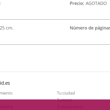
8
Precio
AGOTADO
25 cm.
Número de página
id.es
amiento
Tu ciudad
This
Turismo
Link
link
trónica
Transparencia