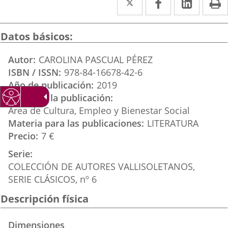
a
a
a
una
una
una
Datos básicos
aplicación
aplicación
aplica
Autor
CAROLINA PASCUAL PÉREZ
externa.
externa.
extern
ISBN / ISSN
978-84-16678-42-6
Año de publicación
2019
Editor de la publicación
Área de Cultura, Empleo y Bienestar Social
Materia para las publicaciones
LITERATURA
Precio
7 €
Serie
COLECCIÓN DE AUTORES VALLISOLETANOS,
SERIE CLÁSICOS, nº 6
Descripción física
Dimensiones