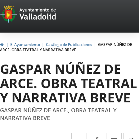
Portal
Jump to content
Web
del
Ayuntamiento
Home
El Ayuntamiento
Catálogo de Publicaciones
GASPAR NÚÑEZ DE
ARCE. OBRA TEATRAL Y NARRATIVA BREVE
de
GASPAR NÚÑEZ DE
Valladolid
ARCE. OBRA TEATRAL
Y NARRATIVA BREVE
GASPAR NÚÑEZ DE ARCE., OBRA TEATRAL Y
NARRATIVA BREVE
Twitter
Enlace
Facebook
Enlace
Linked
Enlace
P