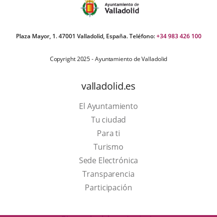
Plaza Mayor, 1. 47001 Valladolid, España. Teléfono:
+34 983 426 100
Copyright 2025 - Ayuntamiento de Valladolid
valladolid.es
El Ayuntamiento
Tu ciudad
Para ti
This
Turismo
link
Link
Sede Electrónica
will
to
Transparencia
open
external
Participación
in
application.
a