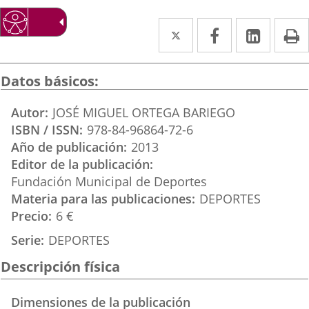
Twitter
Enlace
Facebook
Enlace
Linked
Enlace
P
a
a
a
una
una
una
Datos básicos
aplicación
aplicación
aplica
Autor
JOSÉ MIGUEL ORTEGA BARIEGO
externa.
externa.
extern
ISBN / ISSN
978-84-96864-72-6
Año de publicación
2013
Editor de la publicación
Fundación Municipal de Deportes
Materia para las publicaciones
DEPORTES
Precio
6 €
Serie
DEPORTES
Descripción física
Dimensiones de la publicación