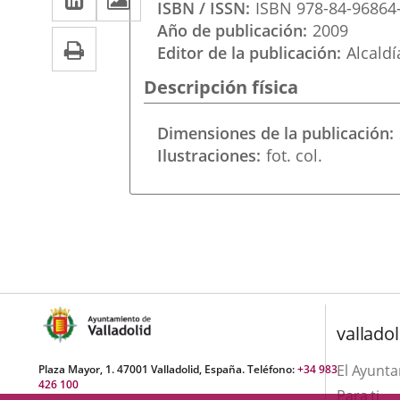
una
ISBN / ISSN
ISBN 978-84-96864
a
aplicación
aplicación
Año de publicación
2009
Print
una
Editor de la publicación
Alcaldí
externa.
externa.
aplicación
Descripción física
externa.
Dimensiones de la publicación
Ilustraciones
fot. col.
valladol
El Ayunt
Plaza Mayor, 1. 47001 Valladolid, España. Teléfono:
+34 983
426 100
Para ti