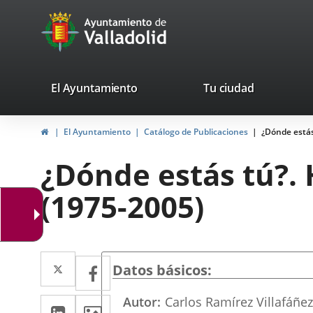
Portal
Jump to content
avaTop
Web
del
Ayuntamiento
valladolid.es
El Ayuntamiento
Tu ciudad
de
Home
El Ayuntamiento
Catálogo de Publicaciones
¿Dónde estás
Valladolid
¿Dónde estás tú?. 
(1975-2005)
Twitter
Enlace
Facebook
Enlace
Datos básicos
a
a
Autor
Carlos Ramírez Villafáñe
Linkedin
Enlace
Images
una