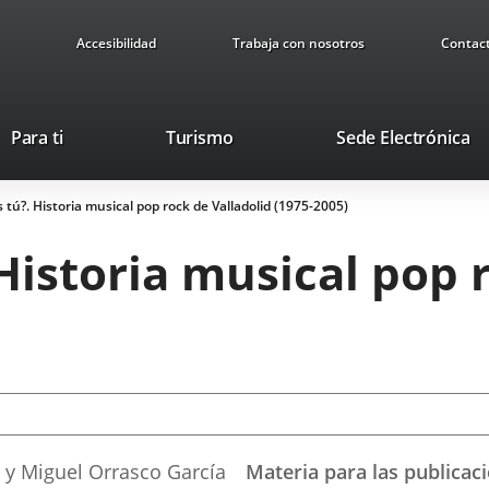
Accesibilidad
Trabaja con nosotros
Contac
This
Li
Para ti
Turismo
Sede Electrónica
link
to
will
ex
 tú?. Historia musical pop rock de Valladolid (1975-2005)
open
ap
in
Historia musical pop 
a
pop-
up
window.
z y Miguel Orrasco García
Materia para las publicac