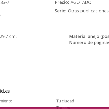
-33-7
Precio
AGOTADO
Serie
Otras publicaciones
a
29,7 cm.
Material anejo (pos
Número de página
id.es
amiento
Tu ciudad
This
Turismo