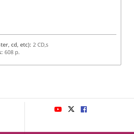
ter, cd, etc)
2 CD,s
s
608 p.
avaHeaderSocial
LINK
LINK
LINK
TO
TO
TO
EXTERNAL
EXTERNAL
EXTERNAL
APPLICATION.
APPLICATION.
APPLICATION.