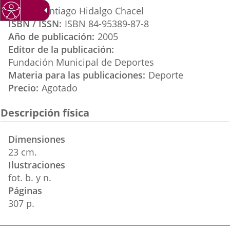
aplicación
aplicación
aplicación
Autor
Santiago Hidalgo Chacel
externa.
externa.
externa.
ISBN / ISSN
ISBN 84-95389-87-8
Año de publicación
2005
Editor de la publicación
Fundación Municipal de Deportes
Materia para las publicaciones
Deporte
Precio
Agotado
Descripción física
Dimensiones
23 cm.
Ilustraciones
fot. b. y n.
Páginas
307 p.