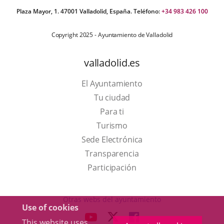
Plaza Mayor, 1. 47001 Valladolid, España. Teléfono:
+34 983 426 100
Copyright 2025 - Ayuntamiento de Valladolid
valladolid.es
El Ayuntamiento
Tu ciudad
Para ti
This
Turismo
link
Link
Sede Electrónica
will
to
Transparencia
open
external
Participación
in
application.
a
Otras webs del ayuntamiento
Use of cookies
pop-
aderSocial
LINK
LINK
LINK
This website uses
up