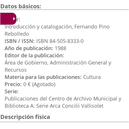
una
una
una
Datos básicos
aplicación
aplicación
aplica
Autor
externa.
externa.
extern
Introducción y catalogación, Fernando Pino
Rebolledo
ISBN / ISSN
ISBN 84-505-8333-0
Año de publicación
1988
Editor de la publicación
Área de Gobierno, Administración General y
Recursos
Materia para las publicaciones
Cultura
Precio
0 € (Agotado)
Serie
Publicaciones del Centro de Archivo Municipal y
Biblioteca A: Serie Arca Concilii Vallisolet
Descripción física