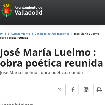
Portal
Jump to content
Web
del
Ayuntamiento
Home
El Ayuntamiento
Catálogo de Publicaciones
José María Luelmo :
obra poética reunida
de
José María Luelmo :
Valladolid
obra poética reunida
José María Luelmo : obra poética reunida
Twitter
Enlace
Facebook
Enlace
Linked
Enlace
P
a
a
a
una
una
una