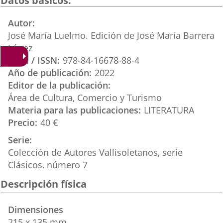
Datos básicos
aplicación
aplicación
aplica
Autor
externa.
externa.
extern
José María Luelmo. Edición de José María Barrera
López
ISBN / ISSN
978-84-16678-88-4
Año de publicación
2022
Editor de la publicación
Área de Cultura, Comercio y Turismo
Materia para las publicaciones
LITERATURA
Precio
40 €
Serie
Colección de Autores Vallisoletanos, serie
Clásicos, número 7
Descripción física
Dimensiones
215 x 135 mm