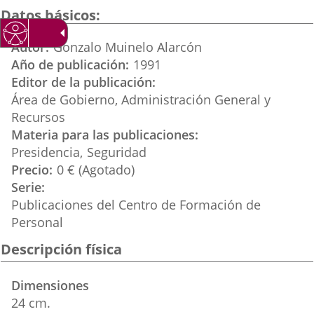
una
una
una
Datos básicos
aplicación
aplicación
aplica
Autor
Gonzalo Muinelo Alarcón
externa.
externa.
extern
Año de publicación
1991
Editor de la publicación
Área de Gobierno, Administración General y
Recursos
Materia para las publicaciones
Presidencia
Seguridad
Precio
0 € (Agotado)
Serie
Publicaciones del Centro de Formación de
Personal
Descripción física
Dimensiones
24 cm.