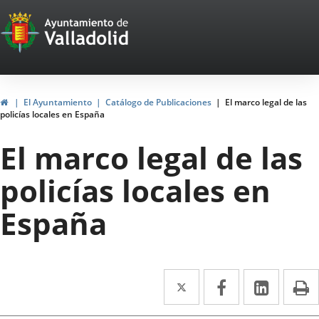
Portal
Jump to content
Web
del
Ayuntamiento
Home
El Ayuntamiento
Catálogo de Publicaciones
El marco legal de las
policías locales en España
de
El marco legal de las
Valladolid
policías locales en
España
Twitter
Enlace
Facebook
Enlace
Linked
Enlace
P
a
a
a