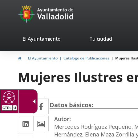
Portal
Jump to content
avaTop
Web
del
Ayuntamiento
valladolid.es
El Ayuntamiento
Tu ciudad
de
Home
El Ayuntamiento
Catálogo de Publicaciones
Mujeres Ilust
Valladolid
Mujeres Ilustres en
Twitter
Enlace
Facebook
Enlace
Datos básicos
a
a
Autor
Linkedin
Enlace
Images
una
una
Mercedes Rodríguez Pequeño, M
a
aplicación
aplicación
Hernández, Elena Maza Zorrilla