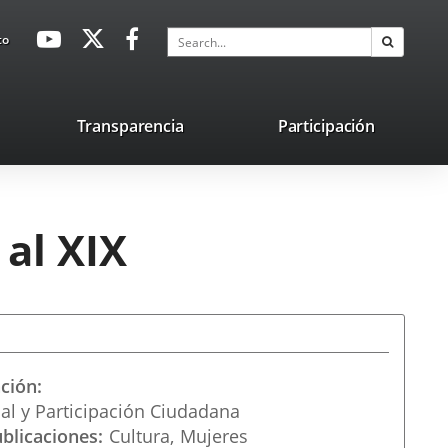
avaHeaderSocial
Link
Link
Link
Search
to
Search
to
to
to
external
external
external
application.
application.
application.
nk
Transparencia
Participación
ternal
plication.
 al XIX
ación
al y Participación Ciudadana
ublicaciones
Cultura
Mujeres