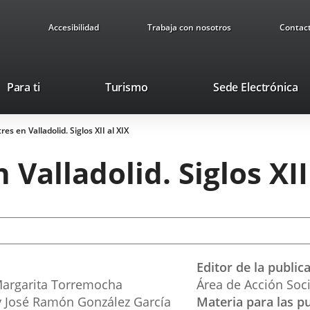
Accesibilidad
Trabaja con nosotros
Contac
This
Li
Para ti
Turismo
Sede Electrónica
link
to
will
ex
res en Valladolid. Siglos XII al XIX
open
ap
in
 Valladolid. Siglos XII
a
pop-
up
window.
Editor de la public
argarita Torremocha
Área de Acción Soci
 y José Ramón González García
Materia para las p