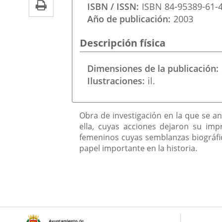
Print
una
ISBN / ISSN
ISBN 84-95389-61-
externa.
externa.
Año de publicación
2003
aplicación
externa.
Descripción física
Dimensiones de la publicación
Ilustraciones
il.
Descripción
Obra de investigación en la que se an
ella, cuyas acciones dejaron su imp
femeninos cuyas semblanzas biográfic
papel importante en la historia.