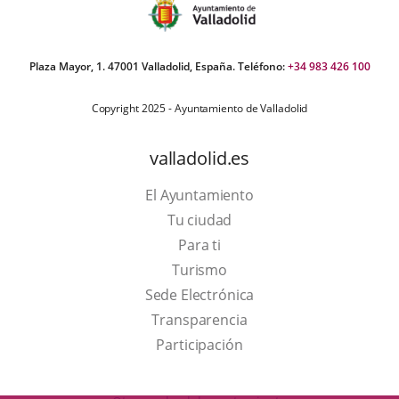
Plaza Mayor, 1. 47001 Valladolid, España. Teléfono:
+34 983 426 100
Copyright 2025 - Ayuntamiento de Valladolid
valladolid.es
El Ayuntamiento
Tu ciudad
Para ti
This
Turismo
link
Link
Sede Electrónica
will
to
Transparencia
open
external
Participación
in
application.
a