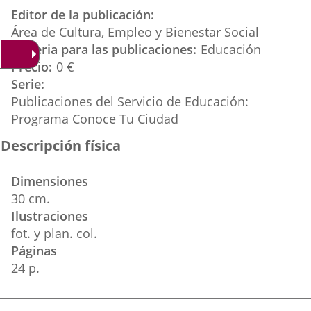
aplicación
aplicación
aplica
Editor de la publicación
externa.
externa.
extern
Área de Cultura, Empleo y Bienestar Social
Materia para las publicaciones
Educación
Precio
0 €
Serie
Publicaciones del Servicio de Educación:
Programa Conoce Tu Ciudad
Descripción física
Dimensiones
30 cm.
Ilustraciones
fot. y plan. col.
Páginas
24 p.