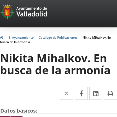
Portal
Jump to content
Web
del
Ayuntamiento
Home
El Ayuntamiento
Catálogo de Publicaciones
Nikita Mihalkov. En
busca de la armonía
de
Nikita Mihalkov. En
Valladolid
busca de la armonía
Twitter
Enlace
Facebook
Enlace
Linked
Enlace
P
a
a
a
una
una
una
Datos básicos