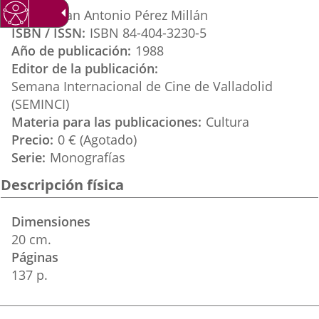
aplicación
aplicación
aplica
Autor
Juan Antonio Pérez Millán
externa.
externa.
extern
ISBN / ISSN
ISBN 84-404-3230-5
Año de publicación
1988
Editor de la publicación
Semana Internacional de Cine de Valladolid
(SEMINCI)
Materia para las publicaciones
Cultura
Precio
0 € (Agotado)
Serie
Monografías
Descripción física
Dimensiones
20 cm.
Páginas
137 p.