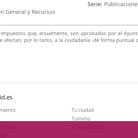
Serie
Publicacione
ón General y Recursos
 e Impuestos que, anualmente, son aprobados por el Ayunt
 afectan, por lo tanto, a la ciudadanía -de forma puntual
id.es
amiento
Tu ciudad
This
Turismo
Link
link
trónica
Transparencia
to
will
ción