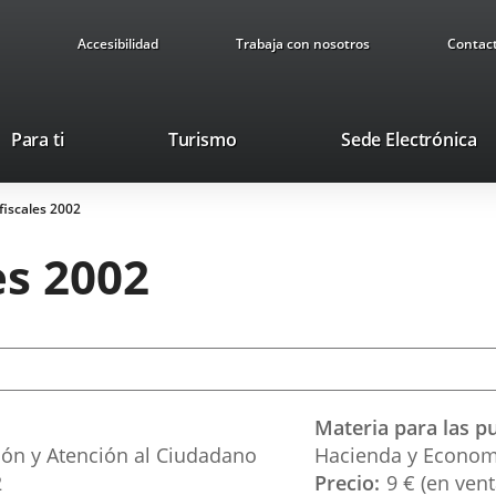
Accesibilidad
Trabaja con nosotros
Contac
This
Li
Para ti
Turismo
Sede Electrónica
link
to
will
ex
iscales 2002
open
ap
in
es 2002
a
pop-
up
window.
Materia para las p
ción y Atención al Ciudadano
Hacienda y Econom
2
Precio
9 € (en vent