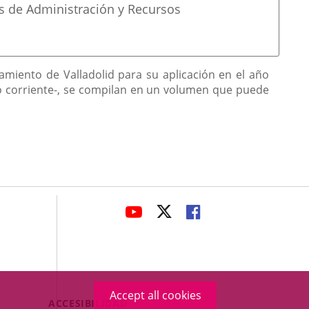
s de Administración y Recursos
amiento de Valladolid para su aplicación en el año
 o corriente-, se compilan en un volumen que puede
avaHeaderSocial
LINK
LINK
LINK
TO
TO
TO
EXTERNAL
EXTERNAL
EXTERNAL
APPLICATION.
APPLICATION.
APPLICATION.
Accept all cookies
Menú
ACCESIBILIDAD