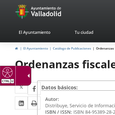
Portal
Jump to content
avaTop
Web
del
Ayuntamiento
valladolid.es
El Ayuntamiento
Tu ciudad
de
Home
El Ayuntamiento
Catálogo de Publicaciones
Ordenanzas f
Valladolid
Ordenanzas fiscal
CTRL
U
Twitter
Enlace
Facebook
Enlace
Datos básicos
a
a
Autor
Linkedin
Enlace
Print
una
una
Distribuye, Servicio de Informa
a
aplicación
aplicación
ISBN / ISSN
ISBN 84-95389-28-