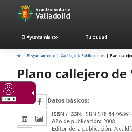
Portal
Jump to content
avaTop
Web
del
Ayuntamiento
valladolid.es
El Ayuntamiento
Tu ciudad
de
Home
El Ayuntamiento
Catálogo de Publicaciones
Plano calleje
Valladolid
Plano callejero de
Twitter
Enlace
Facebook
Enlace
Datos básicos
CTRL
U
a
a
ISBN / ISSN
ISBN 978-84-96864
Linkedin
Enlace
Images
una
una
Año de publicación
2008
a
aplicación
aplicación
Editor de la publicación
Alcaldí