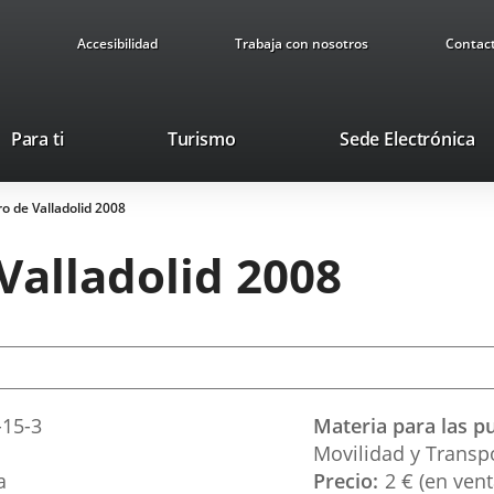
Accesibilidad
Trabaja con nosotros
Contac
This
Li
Para ti
Turismo
Sede Electrónica
link
to
will
ex
ro de Valladolid 2008
open
ap
in
 Valladolid 2008
a
pop-
up
window.
-15-3
Materia para las p
Movilidad y Transp
a
Precio
2 € (en vent