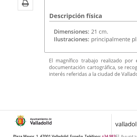
Print
una
externa.
externa.
aplicación
Descripción física
externa.
Dimensiones
21 cm.
Ilustraciones
principalmente pl
Descripción
El magnífico trabajo realizado por
documentación cartográfica, se recog
interés referidas a la ciudad de Vallado
valladol
El Ayunt
Plaza Mayor, 1. 47001 Valladolid, España. Teléfono:
+34 983