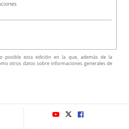
aciones
ho posible esta edición en la que, además de la
 como otros datos sobre informaciones generales de
avaHeaderSocial
LINK
LINK
LINK
TO
TO
TO
EXTERNAL
EXTERNAL
EXTERNAL