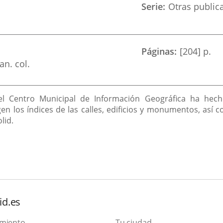
Serie
Otras public
Páginas
[204] p.
an. col.
 el Centro Municipal de Información Geográfica ha hec
en los índices de las calles, edificios y monumentos, así
lid.
id.es
amiento
Tu ciudad