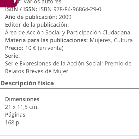
Autor
Varios autores
externa.
externa.
externa.
ISBN / ISSN
ISBN 978-84-96864-29-0
Año de publicación
2009
Editor de la publicación
Área de Acción Social y Participación Ciudadana
Materia para las publicaciones
Mujeres
Cultura
Precio
10 € (en venta)
Serie
Serie Expresiones de la Acción Social: Premio de
Relatos Breves de Mujer
Descripción física
Dimensiones
21 x 11,5 cm.
Páginas
168 p.