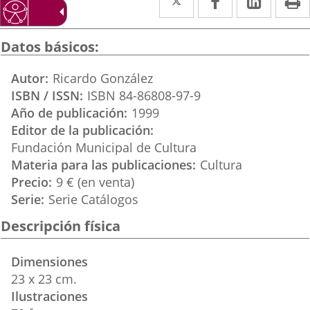
a
a
a
una
una
una
Datos básicos
aplicación
aplicación
aplica
Autor
Ricardo González
externa.
externa.
extern
ISBN / ISSN
ISBN 84-86808-97-9
Año de publicación
1999
Editor de la publicación
Fundación Municipal de Cultura
Materia para las publicaciones
Cultura
Precio
9 € (en venta)
Serie
Serie Catálogos
Descripción física
Dimensiones
23 x 23 cm.
Ilustraciones