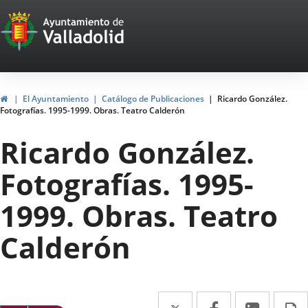
Portal
Jump to content
Web
del
Ayuntamiento
Home
El Ayuntamiento
Catálogo de Publicaciones
Ricardo González.
Fotografías. 1995-1999. Obras. Teatro Calderón
de
Ricardo González.
Valladolid
Fotografías. 1995-
1999. Obras. Teatro
Calderón
Twitter
Enlace
Facebook
Enlace
Linked
Enlace
P