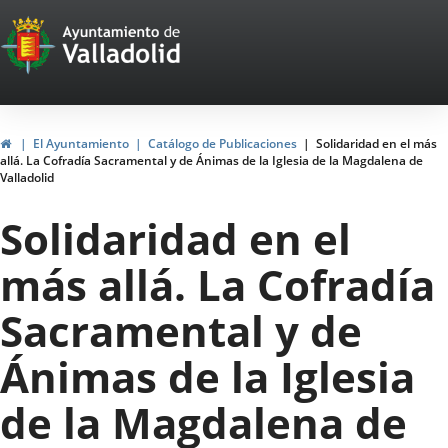
Portal
Jump to content
Web
del
Ayuntamiento
Home
El Ayuntamiento
Catálogo de Publicaciones
Solidaridad en el más
allá. La Cofradía Sacramental y de Ánimas de la Iglesia de la Magdalena de
de
Valladolid
Valladolid
Solidaridad en el
más allá. La Cofradía
Sacramental y de
Ánimas de la Iglesia
de la Magdalena de