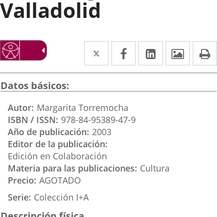
Valladolid
Twitter
Enlace
Facebook
Enlace
Linkedin
Enlace
Image
P
a
a
a
una
una
una
Datos básicos
aplicación
aplicación
aplicación
Autor
Margarita Torremocha
externa.
externa.
externa.
ISBN / ISSN
978-84-95389-47-9
Año de publicación
2003
Editor de la publicación
Edición en Colaboración
Materia para las publicaciones
Cultura
Precio
AGOTADO
Serie
Colección I+A
Descripción física