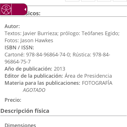
a
a
a
una
una
una
Datos básicos
aplicación
aplicación
aplica
Autor
externa.
externa.
extern
Textos: Javier Burrieza; prólogo: Teófanes Egido;
Fotos: Jason Hawkes
ISBN / ISSN
Cartoné: 978-84-96864-74-0; Rústica: 978-84-
96864-75-7
Año de publicación
2013
Editor de la publicación
Área de Presidencia
Materia para las publicaciones
FOTOGRAFÍA
AGOTADO
Precio
Descripción física
Dimensiones