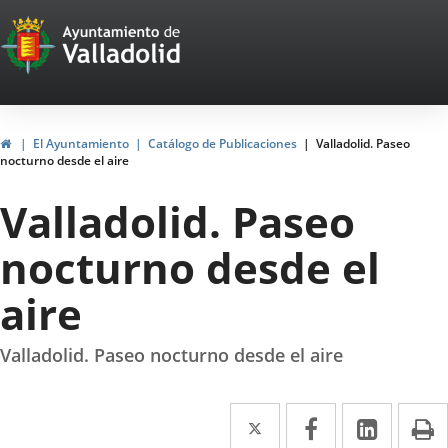
Portal
Jump to content
Web
del
Ayuntamiento
Home
El Ayuntamiento
Catálogo de Publicaciones
Valladolid. Paseo
nocturno desde el aire
de
Valladolid. Paseo
Valladolid
nocturno desde el
aire
Valladolid. Paseo nocturno desde el aire
Twitter
Enlace
Facebook
Enlace
Linked
Enlace
P