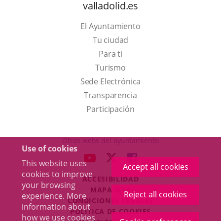
valladolid.es
El Ayuntamiento
Tu ciudad
Para ti
This
Turismo
link
Link
Sede Electrónica
will
to
Transparencia
open
external
Participación
in
application.
a
Otras webs del ayuntamiento
Use of cookies
pop-
aderSocial
LINK
LINK
LINK
This website uses
up
Accept all cookies
TO
TO
TO
cookies to improve
window.
ACCESIBILIDAD
EXTERNAL
EXTERNAL
EXTERNAL
your browsing
MAPA WEB
APPLICATION.
APPLICATION.
APPLICATION.
Reject all cookies
experience. More
r
CONDICIONES LEGALES
information about
POLÍTICA DE COOKIES
how we use cookies