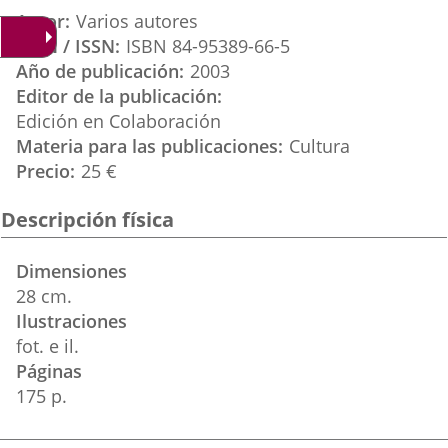
aplicación
aplicación
aplicación
Autor
Varios autores
externa.
externa.
externa.
ISBN / ISSN
ISBN 84-95389-66-5
Año de publicación
2003
Editor de la publicación
Edición en Colaboración
Materia para las publicaciones
Cultura
Precio
25 €
Descripción física
Dimensiones
28 cm.
Ilustraciones
fot. e il.
Páginas
175 p.