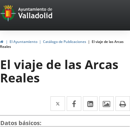
Portal
Jump to content
Web
del
Ayuntamiento
Home
El Ayuntamiento
Catálogo de Publicaciones
El viaje de las Arcas
Reales
de
El viaje de las Arcas
Valladolid
Reales
Twitter
Enlace
Facebook
Enlace
Linkedin
Enlace
Image
P
a
a
a
una
una
una
Datos básicos