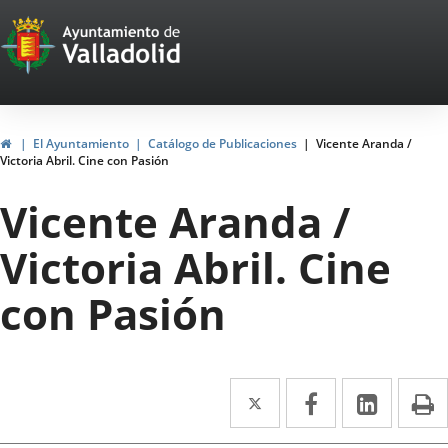
Portal
Jump to content
Web
del
Ayuntamiento
Home
El Ayuntamiento
Catálogo de Publicaciones
Vicente Aranda /
Victoria Abril. Cine con Pasión
de
Vicente Aranda /
Valladolid
Victoria Abril. Cine
con Pasión
Twitter
Enlace
Facebook
Enlace
Linked
Enlace
P
a
a
a