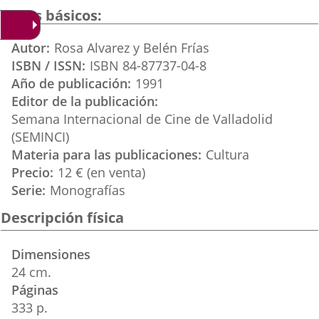
una
una
una
Datos básicos
aplicación
aplicación
aplica
Autor
Rosa Alvarez y Belén Frías
externa.
externa.
extern
ISBN / ISSN
ISBN 84-87737-04-8
Año de publicación
1991
Editor de la publicación
Semana Internacional de Cine de Valladolid
(SEMINCI)
Materia para las publicaciones
Cultura
Precio
12 € (en venta)
Serie
Monografías
Descripción física
Dimensiones
24 cm.
Páginas
333 p.