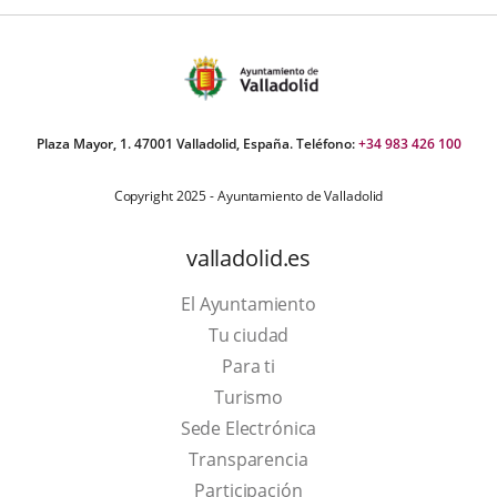
Plaza Mayor, 1. 47001 Valladolid, España. Teléfono:
+34 983 426 100
Copyright 2025 - Ayuntamiento de Valladolid
valladolid.es
El Ayuntamiento
Tu ciudad
Para ti
This
Turismo
link
Link
Sede Electrónica
will
to
Transparencia
open
external
Participación