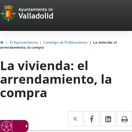
Portal
Jump to content
Web
del
Ayuntamiento
Home
El Ayuntamiento
Catálogo de Publicaciones
La vivienda: el
arrendamiento, la compra
de
La vivienda: el
Valladolid
arrendamiento, la
compra
Twitter
Enlace
Facebook
Enlace
Linked
Enlace
P
a
a
a