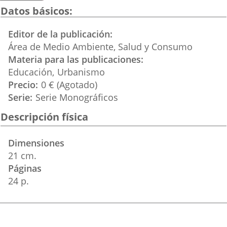
una
una
una
Datos básicos
aplicación
aplicación
aplica
Editor de la publicación
externa.
externa.
extern
Área de Medio Ambiente, Salud y Consumo
Materia para las publicaciones
Educación
Urbanismo
Precio
0 € (Agotado)
Serie
Serie Monográficos
Descripción física
Dimensiones
21 cm.
Páginas
24 p.