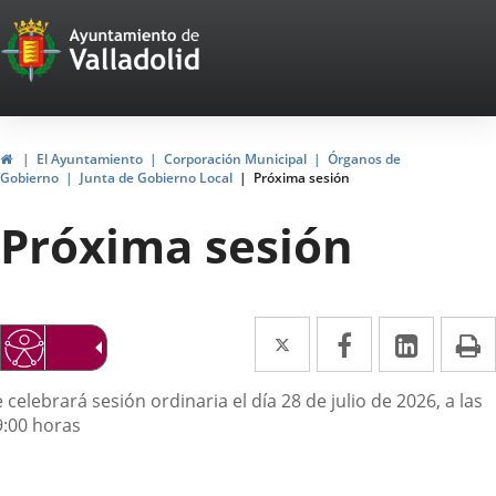
Portal
Jump to content
Web
del
Ayuntamiento
Home
El Ayuntamiento
Corporación Municipal
Órganos de
Gobierno
Junta de Gobierno Local
Próxima sesión
de
Próxima sesión
Valladolid
Twitter
Enlace
Facebook
Enlace
Linked
Enlace
P
a
a
a
escripción
 celebrará sesión ordinaria el día 28 de julio de 2026, a las
una
una
una
9:00 horas
aplicación
aplicación
aplica
externa.
externa.
extern