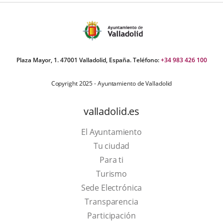
Plaza Mayor, 1. 47001 Valladolid, España. Teléfono:
+34 983 426 100
Copyright 2025 - Ayuntamiento de Valladolid
valladolid.es
El Ayuntamiento
Tu ciudad
Para ti
This
Turismo
link
Link
Sede Electrónica
will
to
Transparencia
open
external
Participación