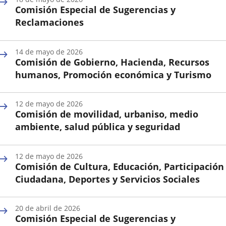
la
Comisión Especial de Sugerencias y
Sesión
Reclamaciones
Fecha
de
14 de mayo de 2026
la
Comisión de Gobierno, Hacienda, Recursos
Sesión
humanos, Promoción económica y Turismo
Fecha
de
12 de mayo de 2026
la
Comisión de movilidad, urbaniso, medio
Sesión
ambiente, salud pública y seguridad
Fecha
de
12 de mayo de 2026
la
Comisión de Cultura, Educación, Participación
Sesión
Ciudadana, Deportes y Servicios Sociales
Fecha
de
20 de abril de 2026
la
Comisión Especial de Sugerencias y
Sesión