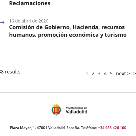
Reclamaciones
Fecha
de
16 de abril de 2026
la
Comisión de Gobierno, Hacienda, recursos
Sesión
humanos, promoción económica y turismo
Fecha
de
la
Sesión
38 results
1
2
3
4
5
next >
>
Plaza Mayor, 1. 47001 Valladolid, España. Teléfono:
+34 983 426 100