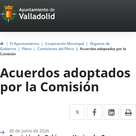
Portal
Jump to content
Web
del
Ayuntamiento
Home
El Ayuntamiento
Corporación Municipal
Órganos de
Gobierno
Pleno
Comisiones del Pleno
Acuerdos adoptados por la
de
Comisión
Valladolid
Acuerdos adoptados
por la Comisión
Twitter
Enlace
Facebook
Enlace
Linked
Enlace
P
a
a
a
una
una
una
30 de junio de 2026