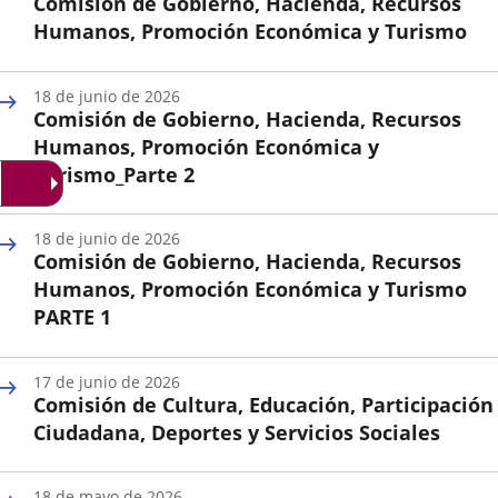
Comisión de Gobierno, Hacienda, Recursos
aplicación
aplicación
aplica
Humanos, Promoción Económica y Turismo
externa.
externa.
extern
Fecha
de
18 de junio de 2026
la
Comisión de Gobierno, Hacienda, Recursos
Sesión
Humanos, Promoción Económica y
Turismo_Parte 2
Fecha
de
18 de junio de 2026
la
Comisión de Gobierno, Hacienda, Recursos
Sesión
Humanos, Promoción Económica y Turismo
PARTE 1
Fecha
de
17 de junio de 2026
la
Comisión de Cultura, Educación, Participación
Sesión
Ciudadana, Deportes y Servicios Sociales
Fecha
de
18 de mayo de 2026