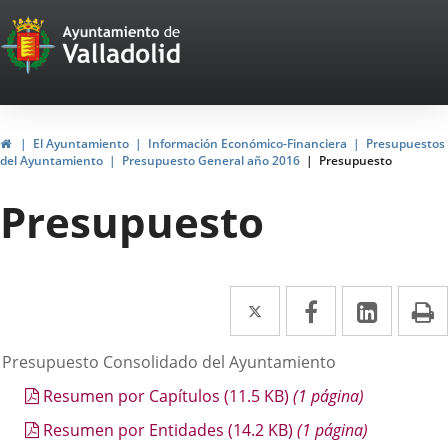
Portal
Jump to content
Web
del
Ayuntamiento
Home
El Ayuntamiento
Información Económico-Financiera
Presupuestos
del Ayuntamiento
Presupuesto General año 2016
Presupuesto
de
Presupuesto
Valladolid
Twitter
Enlace
Facebook
Enlace
Linked
Enlace
P
a
a
a
escripción
. Presupuesto Consolidado del Ayuntamiento
una
una
una
Resumen por Capítulos
(11.5
KB
)
(1 página)
aplicación
aplicación
aplica
Resumen por Entidades
(14.2
KB
)
(1 página)
externa.
externa.
extern