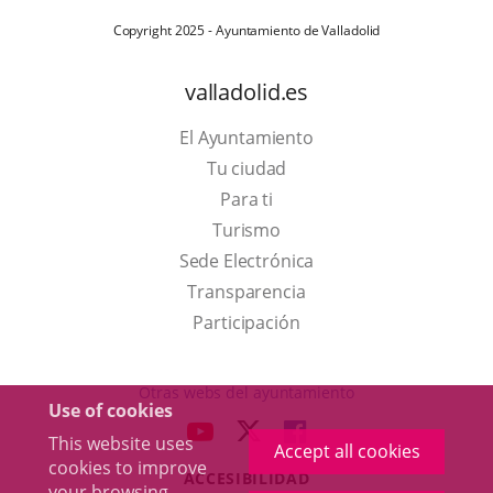
Copyright 2025 - Ayuntamiento de Valladolid
valladolid.es
El Ayuntamiento
Tu ciudad
Para ti
This
Turismo
link
Link
Sede Electrónica
will
to
Transparencia
open
external
Participación
in
application.
a
Otras webs del ayuntamiento
Use of cookies
pop-
aderSocial
LINK
LINK
LINK
This website uses
up
Accept all cookies
TO
TO
TO
cookies to improve
window.
ACCESIBILIDAD
EXTERNAL
EXTERNAL
EXTERNAL
your browsing