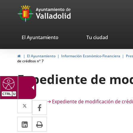
Portal
Jump to content
avaTop
Web
del
Ayuntamiento
valladolid.es
El Ayuntamiento
Tu ciudad
de
Home
El Ayuntamiento
Información Económico-Financiera
Pre
Valladolid
de créditos nº 7
Expediente de modi
CTRL
U
Descripción
Twitter
Enlace
Expediente de modificación de crédi
Facebook
Enlace
a
a
Linkedin
Enlace
Print
una
una
a