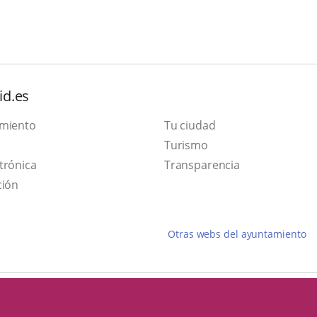
id.es
amiento
Tu ciudad
This
Turismo
Link
link
trónica
Transparencia
to
will
ción
external
open
application.
in
Otras webs del ayuntamiento
a
pop-
up
window.