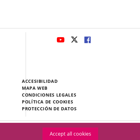
avaHeaderSocial
LINK
LINK
LINK
TO
TO
TO
EXTERNAL
EXTERNAL
EXTERNAL
APPLICATION.
APPLICATION.
APPLICATION.
Menú
ACCESIBILIDAD
Legal
MAPA WEB
Footer
CONDICIONES LEGALES
POLÍTICA DE COOKIES
PROTECCIÓN DE DATOS
Accept all cookies