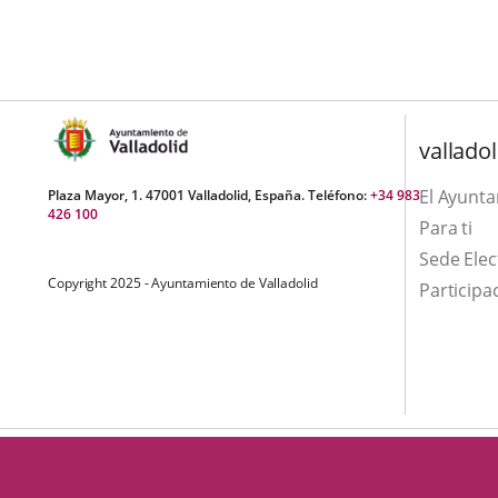
aplicación
aplicación
una
externa.
externa.
aplicación
externa.
valladol
El Ayunt
Plaza Mayor, 1. 47001 Valladolid, España. Teléfono:
+34 983
426 100
Para ti
Sede Elec
Copyright 2025 - Ayuntamiento de Valladolid
Participa