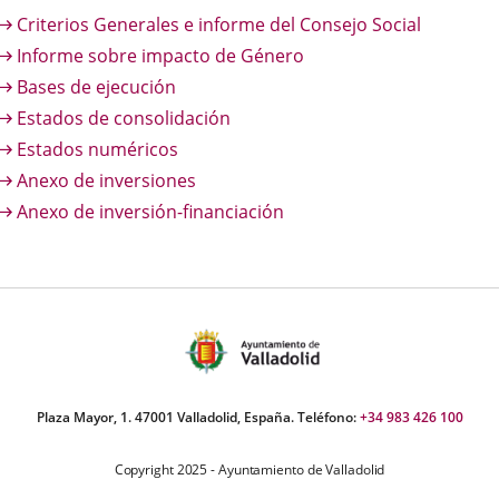
una
una
una
Criterios Generales e informe del Consejo Social
aplicación
aplicación
aplica
Informe sobre impacto de Género
externa.
externa.
extern
Bases de ejecución
Estados de consolidación
Estados numéricos
Anexo de inversiones
Anexo de inversión-financiación
Plaza Mayor, 1. 47001 Valladolid, España. Teléfono:
+34 983 426 100
Copyright 2025 - Ayuntamiento de Valladolid