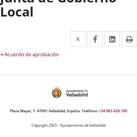
Local
Twitter
Enlace
Facebook
Enlace
Linked
Enlace
P
a
a
a
escripción
Acuerdo de aprobación
una
una
una
aplicación
aplicación
aplica
externa.
externa.
extern
Plaza Mayor, 1. 47001 Valladolid, España. Teléfono:
+34 983 426 100
Copyright 2025 - Ayuntamiento de Valladolid