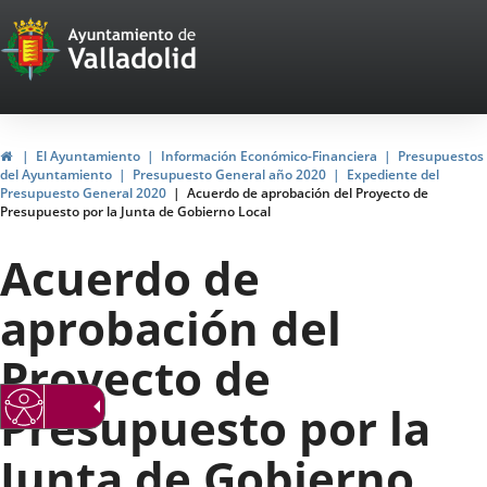
Portal
Jump to content
Web
del
Ayuntamiento
Home
El Ayuntamiento
Información Económico-Financiera
Presupuestos
del Ayuntamiento
Presupuesto General año 2020
Expediente del
de
Presupuesto General 2020
Acuerdo de aprobación del Proyecto de
Presupuesto por la Junta de Gobierno Local
Valladolid
Acuerdo de
aprobación del
Proyecto de
Presupuesto por la
Junta de Gobierno