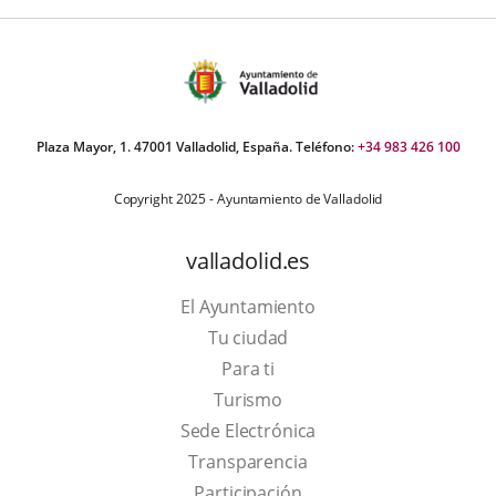
externa.
externa.
extern
Plaza Mayor, 1. 47001 Valladolid, España. Teléfono:
+34 983 426 100
Copyright 2025 - Ayuntamiento de Valladolid
valladolid.es
El Ayuntamiento
Tu ciudad
Para ti
This
Turismo
link
Link
Sede Electrónica
will
to
Transparencia
open
external
Participación