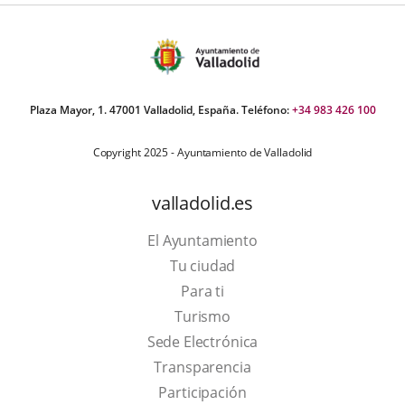
Plaza Mayor, 1. 47001 Valladolid, España. Teléfono:
+34 983 426 100
Copyright 2025 - Ayuntamiento de Valladolid
valladolid.es
El Ayuntamiento
Tu ciudad
Para ti
This
Turismo
link
Link
Sede Electrónica
will
to
Transparencia
open
external
Participación