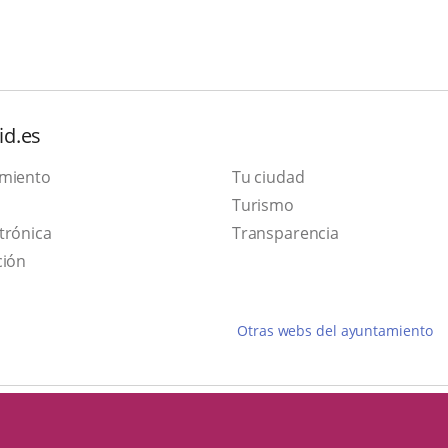
id.es
amiento
Tu ciudad
This
Turismo
Link
link
trónica
Transparencia
to
will
ción
external
open
application.
in
Otras webs del ayuntamiento
a
pop-
up
window.