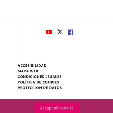
avaHeaderSocial
LINK
LINK
LINK
TO
TO
TO
EXTERNAL
EXTERNAL
EXTERNAL
APPLICATION.
APPLICATION.
APPLICATION.
Menú
ACCESIBILIDAD
Legal
MAPA WEB
Footer
CONDICIONES LEGALES
POLÍTICA DE COOKIES
PROTECCIÓN DE DATOS
Accept all cookies