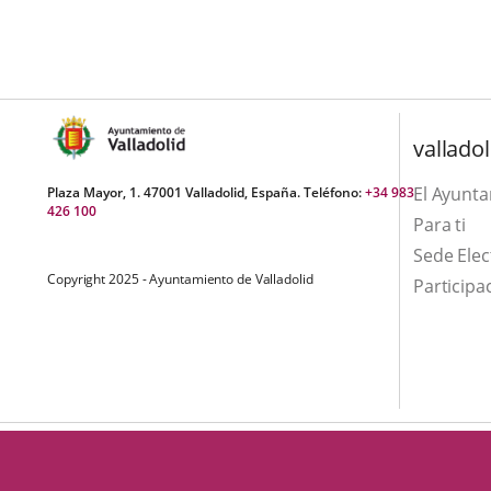
aplicación
aplicación
una
externa.
externa.
aplicación
externa.
valladol
El Ayunt
Plaza Mayor, 1. 47001 Valladolid, España. Teléfono:
+34 983
426 100
Para ti
Sede Elec
Copyright 2025 - Ayuntamiento de Valladolid
Participa