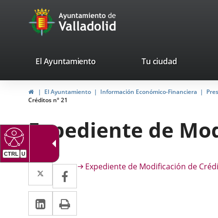
Portal
Jump to content
avaTop
Web
del
Ayuntamiento
valladolid.es
El Ayuntamiento
Tu ciudad
de
Home
El Ayuntamiento
Información Económico-Financiera
Pre
Valladolid
Créditos nº 21
Expediente de Modi
CTRL
U
Descripción
Twitter
Enlace
Expediente de Modificación de Crédi
Facebook
Enlace
a
a
Linkedin
Enlace
Print
una
una
a