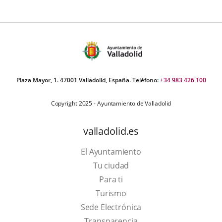
Plaza Mayor, 1. 47001 Valladolid, España. Teléfono:
+34 983 426 100
Copyright 2025 - Ayuntamiento de Valladolid
valladolid.es
El Ayuntamiento
Tu ciudad
Para ti
This
Turismo
link
Link
Sede Electrónica
will
to
Transparencia