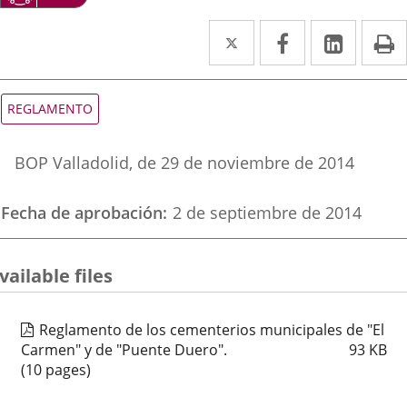
Twitter
Enlace
Facebook
Enlace
Linked
Enlace
P
a
a
a
una
una
una
Tipo
REGLAMENTO
de
aplicación
aplicación
aplica
normativa
Referencia
externa.
externa.
extern
BOP Valladolid
, de 29 de noviembre de 2014
boletin
Fecha de aprobación
2 de septiembre de 2014
vailable files
Reglamento de los cementerios municipales de "El
Carmen" y de "Puente Duero".
93
KB
(10 pages)