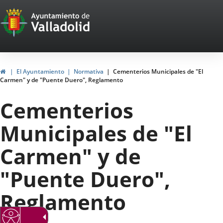
Portal
Jump to content
Web
del
Ayuntamiento
Home
El Ayuntamiento
Normativa
Cementerios Municipales de "El
Carmen" y de "Puente Duero", Reglamento
de
Cementerios
Valladolid
Municipales de "El
Carmen" y de
"Puente Duero",
Reglamento