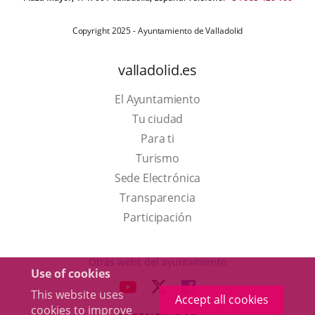
Copyright 2025 - Ayuntamiento de Valladolid
valladolid.es
El Ayuntamiento
Tu ciudad
Para ti
This
Turismo
link
Link
Sede Electrónica
will
to
Transparencia
open
external
Participación
in
application.
a
Otras webs del ayuntamiento
Use of cookies
pop-
aderSocial
LINK
LINK
LINK
This website uses
up
Accept all cookies
TO
TO
TO
cookies to improve